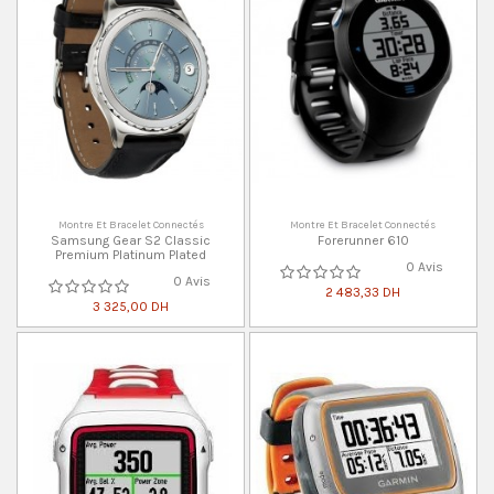
Montre Et Bracelet Connectés
Montre Et Bracelet Connectés
Samsung Gear S2 Classic
Forerunner 610
Premium Platinum Plated
0 Avis
0 Avis
2 483,33 DH
3 325,00 DH