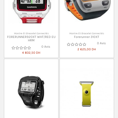
Montre Et Bracelet Connectés
Montre Et Bracelet Connectés
FORERUNNER920XT WHT/RED EU
Forerunner 310XT
HRM
0 Avis
0 Avis
2 625,00 DH
4 832,50 DH