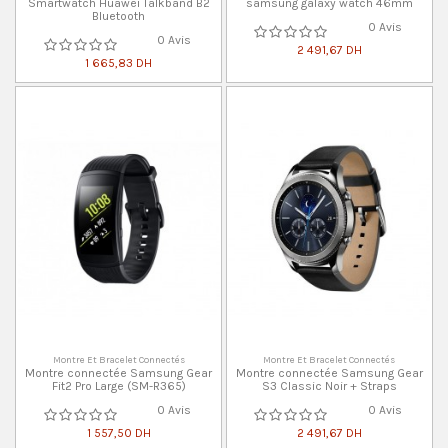
Smartwatch Huawei Talkband B2
samsung galaxy watch 46mm
Bluetooth
0 Avis
0 Avis
2 491,67 DH
1 665,83 DH
Montre Et Bracelet Connectés
Montre Et Bracelet Connectés
Montre connectée Samsung Gear
Montre connectée Samsung Gear
Fit2 Pro Large (SM-R365)
S3 Classic Noir + Straps
0 Avis
0 Avis
1 557,50 DH
2 491,67 DH