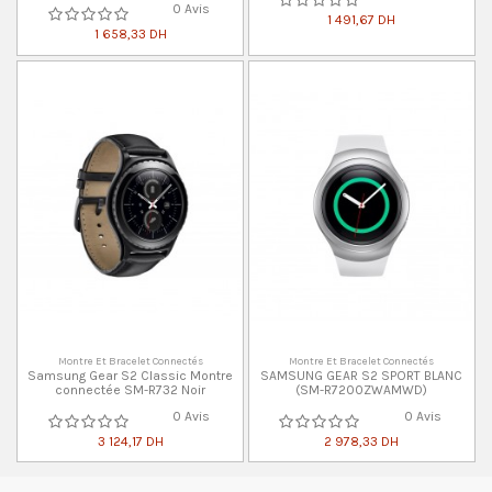
0 Avis
1 491,67 DH
1 658,33 DH
Montre Et Bracelet Connectés
Montre Et Bracelet Connectés
Samsung Gear S2 Classic Montre
SAMSUNG GEAR S2 SPORT BLANC
connectée SM-R732 Noir
(SM-R7200ZWAMWD)
0 Avis
0 Avis
3 124,17 DH
2 978,33 DH