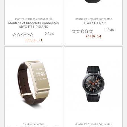
Montre Et Bracelet Connectés
Montre Et Bracelet Connectés
Montres et bracelets connectés
GALAXY FIT Noir
ABYX FIT HR BLANC
0 Avis
0 Avis
741,67 DH
332,50 DH
Objets connectés
Montre Et Bracelet Connectés