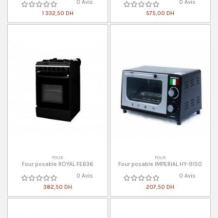
0 Avis
0 Avis
1 332,50 DH
575,00 DH
FOUR
FOUR
Four posable ROYAL FEB36
Four posable IMPERIAL HY-9150
0 Avis
0 Avis
382,50 DH
207,50 DH