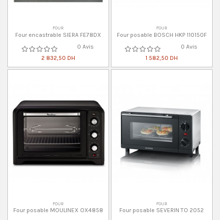
FOUR
FOUR
Four encastrable SIERA FE78DX
Four posable BOSCH HKP 110150F
0 Avis
0 Avis
2 832,50 DH
1 582,50 DH
FOUR
FOUR
Four posable MOULINEX OX4858
Four posable SEVERIN TO 2052