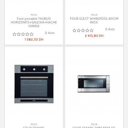
FOUR
FOUR
Four posable TAURUS
FOUR ELECT WHIRLPOOL 60CM
HORIZON70+GALEXIA+HACHE
INOX
VIANDE
0 Avis
0 Avis
2 415,83 DH
1 582,50 DH
FOUR
FOUR