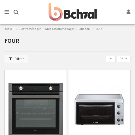
Accueil
Electroménager
Gros Electroménager
Cuisson
FOUR
FOUR
Filtrer
24