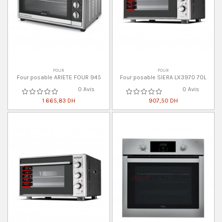
FOUR
FOUR
Four posable ARIETE FOUR 945
Four posable SIERA LX3970 70L
0 Avis
0 Avis
1 665,83 DH
907,50 DH