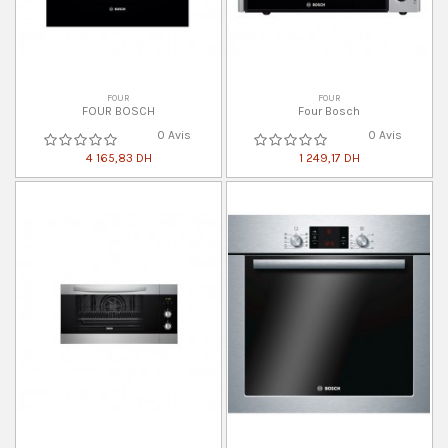
FOUR
FOUR
FOUR BOSCH
Four Bosch
0 Avis
0 Avis
4 165,83 DH
1 249,17 DH