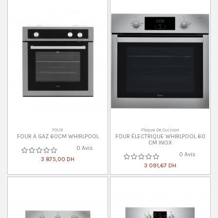
FOUR
Plaque De Cuisson
FOUR A GAZ 60CM WHIRLPOOL
FOUR ÉLECTRIQUE WHIRLPOOL 60
CM INOX
0 Avis
0 Avis
3 875,00 DH
3 091,67 DH