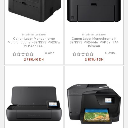
Imprimantes Laser
Imprimantes Laser
Canon Laser Monochrome
Canon Laser Monochrome i-
Multifonctions i-SENSYS MF237w
SENSYS MF244dw MFP 3en1 A4
MFP 4en1 A4...
Réseau
0 Avis
0 Avis
2 786,46 DH
2 876,41 DH