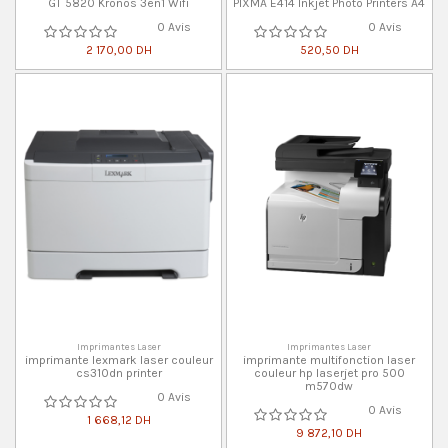
GT 5820 Kronos 3en1 Wifi
PIXMA E414 Inkjet Photo Printers A4
0 Avis
0 Avis
2 170,00 DH
520,50 DH
Imprimantes Laser
Imprimantes Laser
imprimante lexmark laser couleur
imprimante multifonction laser
cs310dn printer
couleur hp laserjet pro 500
m570dw
0 Avis
0 Avis
1 668,12 DH
9 872,10 DH