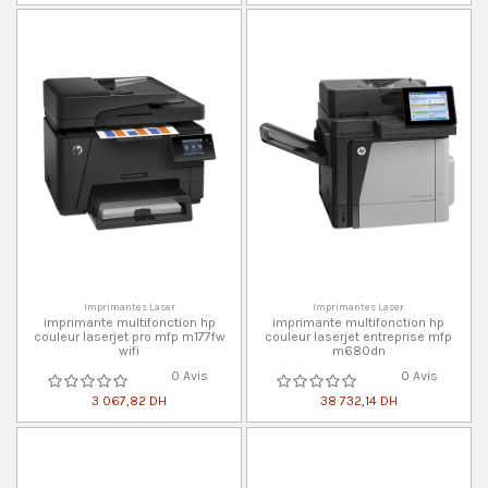
Imprimantes Laser
Imprimantes Laser
imprimante multifonction hp
imprimante multifonction hp
couleur laserjet pro mfp m177fw
couleur laserjet entreprise mfp
wifi
m680dn
0 Avis
0 Avis
3 067,82 DH
38 732,14 DH