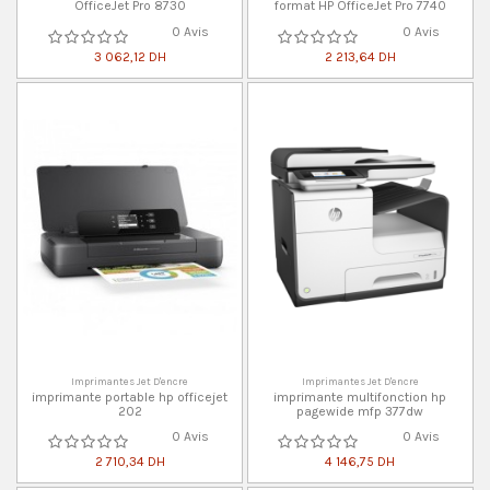
OfficeJet Pro 8730
format HP OfficeJet Pro 7740
0 Avis
0 Avis
3 062,12 DH
2 213,64 DH
Imprimantes Jet D'encre
Imprimantes Jet D'encre
imprimante portable hp officejet
imprimante multifonction hp
202
pagewide mfp 377dw
0 Avis
0 Avis
2 710,34 DH
4 146,75 DH