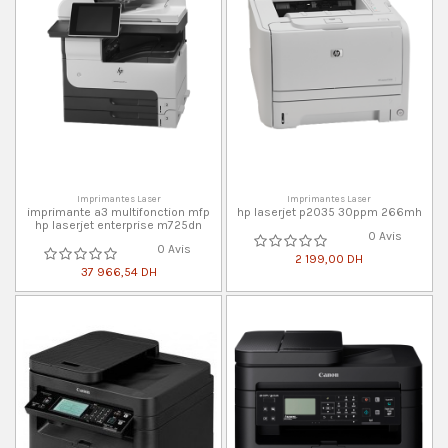
Imprimantes Laser
Imprimantes Laser
imprimante a3 multifonction mfp
hp laserjet p2035 30ppm 266mh
hp laserjet enterprise m725dn
0 Avis
0 Avis
2 199,00 DH
37 966,54 DH