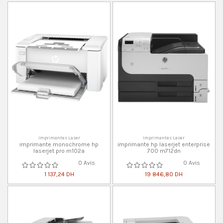
Imprimantes Laser
Imprimantes Laser
imprimante monochrome hp
imprimante hp laserjet enterprise
laserjet pro m102a
700 m712dn
0 Avis
0 Avis
1 137,24 DH
19 846,80 DH