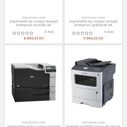
Imprimantes Laser
Imprimantes Laser
imprimante hp couleur laserjet
imprimante hp couleur laserjet
enterprise m553dn a4
enterprise cp4025dn a4
0 Avis
0 Avis
6 892,43 DH
11 943,50 DH
Imprimantes Laser
Imprimantes Laser
imprimante a3 hp couleur laserjet
lexmark mx310dn mono a4 33ppm