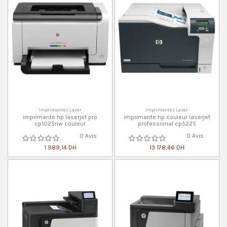
Imprimantes Laser
Imprimantes Laser
imprimante hp laserjet pro
imprimante hp couleur laserjet
cp1025nw couleur
professional cp5225
0 Avis
0 Avis
1 989,14 DH
13 178,46 DH