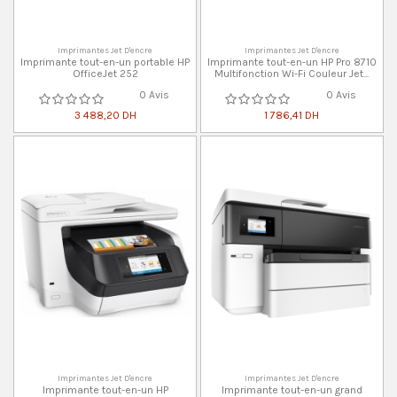
Imprimantes Jet D'encre
Imprimantes Jet D'encre
Imprimante tout-en-un portable HP
Imprimante tout-en-un HP Pro 8710
OfficeJet 252
Multifonction Wi-Fi Couleur Jet...
0 Avis
0 Avis
3 488,20 DH
1 786,41 DH
Imprimantes Jet D'encre
Imprimantes Jet D'encre
Imprimante tout-en-un HP
Imprimante tout-en-un grand