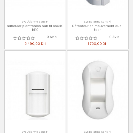
Sys D'alarme Sans Fil
Sys D'alarme Sans Fil
auricular plantronics san fil cs540
Détecteur de mouvement dual-
hl10
tech
0 Avis
0 Avis
2 490,00 DH
1 720,00 DH
Sys D'alarme Sans Fil
Sys D'alarme Sans Fil