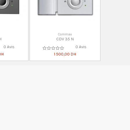
Commax
H
CDV 35 N
0 Avis
0 Avis
DH
1 500,00 DH