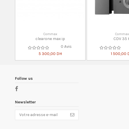
Commax
Commax
clearone max ip
CDV 35 
0 Avis
5 300,00 DH
1 500,00 
Follow us
Newsletter