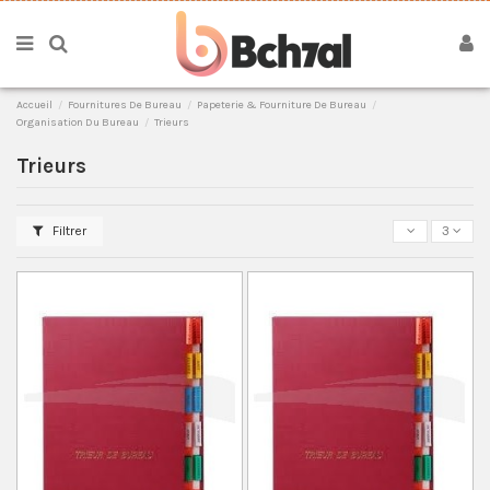
Accueil
Fournitures De Bureau
Papeterie & Fourniture De Bureau
Organisation Du Bureau
Trieurs
Trieurs
Filtrer
3