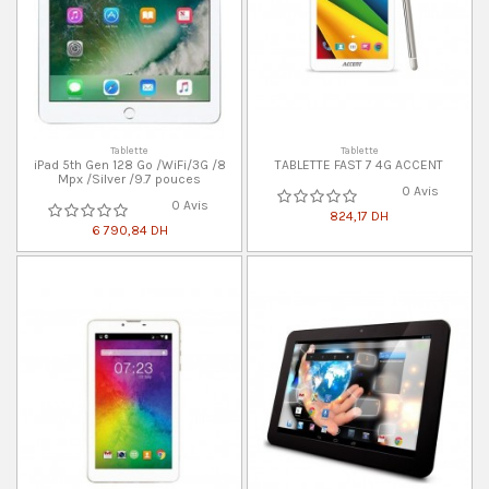
Tablette
Tablette
iPad 5th Gen 128 Go /WiFi/3G /8
TABLETTE FAST 7 4G ACCENT
Mpx /Silver /9.7 pouces
0 Avis
0 Avis
824,17 DH
6 790,84 DH