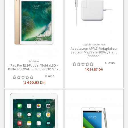
Logiciels pour Mac
Adaptateur APPLE /Adaptateur
secteur MagSafe 60W /Blanc
/Indoor...
Tablette
0 Avis
iPad Pro 12.9Pouce /Gold /LED -
Dalle IPS /WiFi - Cellular /12 Mpx...
1 091,67 DH
0 Avis
12 690,83 DH