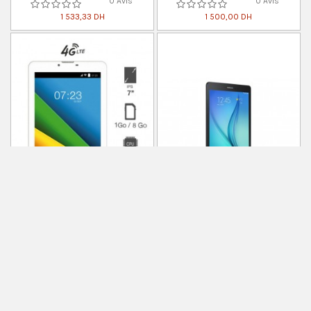
0 Avis
0 Avis
1 533,33 DH
1 500,00 DH
Tablette
Tablette
Tablette Accent Fast 7 - 4G - 8 Go -
Galaxy Tab S2 8P 4G Noir
1Go Ram - Android 5.1 - Blanc
0 Avis
0 Avis
4 157,50 DH
832,50 DH