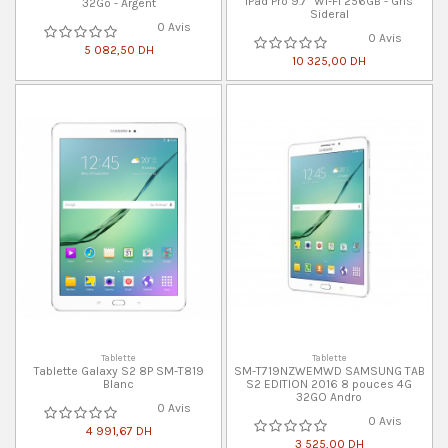
iPad Pro 9.7″ Wi-Fi 256GB - Gris
32Go - Argent
Sideral
0 Avis
0 Avis
5 082,50 DH
10 325,00 DH
Tablette
Tablette
Tablette Galaxy S2 8P SM-T819
SM-T719NZWEMWD SAMSUNG TAB
Blanc
S2 EDITION 2016 8 pouces 4G
32GO Andro
0 Avis
0 Avis
4 991,67 DH
3 525,00 DH