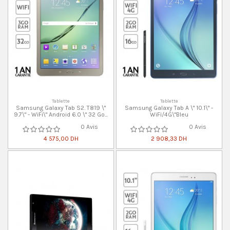
Tablette
Tablette
Samsung Galaxy Tab S2. T819 \"
Samsung Galaxy Tab A \" 10.1\" -
9.7\" - WiFi\" Android 6.0 \" 32 Go...
WiFi/4G\"Bleu
0 Avis
0 Avis
4 575,00 DH
2 908,33 DH