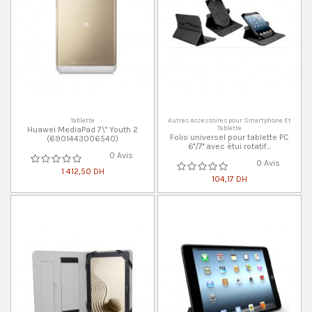
Tablette
Autres Accessoires pour Smartphone Et
Tablette
Huawei MediaPad 7\" Youth 2
Folio universel pour tablette PC
(6901443006540)
6''/7'' avec étui rotatif...
0 Avis
0 Avis
1 412,50 DH
104,17 DH