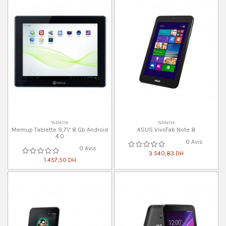
Tablette
Tablette
Memup Tablette 9,7\" 8 Gb Android
ASUS VivoTab Note 8
4.0
0 Avis
0 Avis
3 540,83 DH
1 457,50 DH