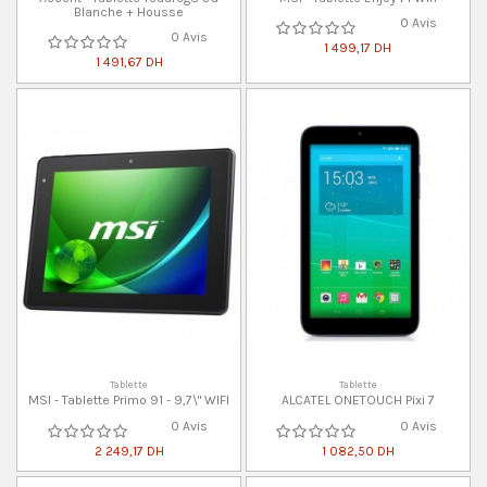
Blanche + Housse
0 Avis
0 Avis
1 499,17 DH
1 491,67 DH
Tablette
Tablette
MSI - Tablette Primo 91 - 9,7\" WIFI
ALCATEL ONETOUCH Pixi 7
0 Avis
0 Avis
2 249,17 DH
1 082,50 DH