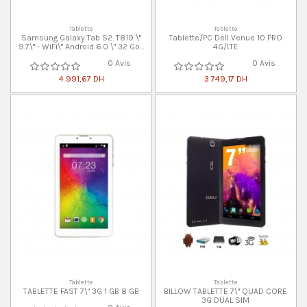
Tablette
Tablette
Samsung Galaxy Tab S2. T819 \"
Tablette/PC Dell Venue 10 PRO
9.7\" - WiFi\" Android 6.0 \" 32 Go...
4G/LTE
0 Avis
0 Avis
4 991,67 DH
3 749,17 DH
Tablette
Tablette
TABLETTE FAST 7\" 3G 1 GB 8 GB
BILLOW TABLETTE 7\" QUAD CORE
3G DUAL SIM