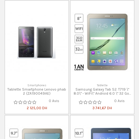
Smartphones
Tablette
Tablette Smartphone Lenovo phab
Samsung Galaxy Tab S2. T719 \"
2 (ZA190049AE)
8.0\" - WiFi\" Android 6.0 \" 32 Go...
0 Avis
0 Avis
2 125,00 DH
3 741,67 DH