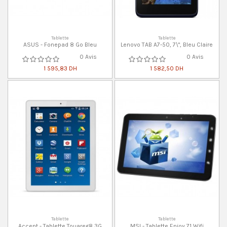
Tablette
Tablette
ASUS - Fonepad 8 Go Bleu
Lenovo TAB A7-50, 7\", Bleu Claire
0 Avis
0 Avis
1 595,83 DH
1 582,50 DH
Tablette
Tablette
Accent - Tablette Touareg8 3G
MSI - Tablette Enjoy 71 Wifi