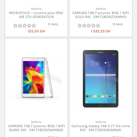
Tablette
Tablette
MICROFOLIO - Licorice pour IPAD
SAMUNG TAB 7 pouces 8GB / WIFI
AIR 5TH GENERATION
GOLD Réf : SM-T285NZSAMWD
0 Avis
0 Avis
125,00 DH
1 533,33 DH
Tablette
Tablette
SAMUNG TAB 7 pouces 8GB / WIFI
Samsung Galaxy TAB A 7\" 4G noire
BLANC Réf : SM-T285NZWAMWD
Réf : SM-T285NZKAMWD