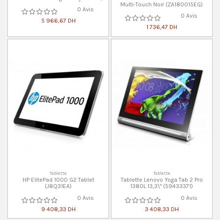
Multi-Touch Noir (ZA180015EG)
0 Avis
0 Avis
5 966,67 DH
1 736,47 DH
Tablette
Tablette
HP ElitePad 1000 G2 Tablet
Tablette Lenovo Yoga Tab 2 Pro
(J8Q31EA)
1380L 13,3\" (59433371)
0 Avis
0 Avis
9 408,33 DH
3 408,33 DH