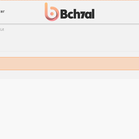
er
Lit