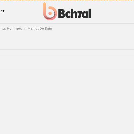
er
ents Hommes
Maillot De Bain