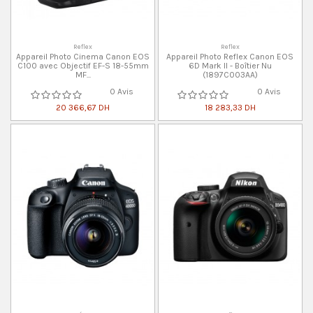
Reflex
Reflex
Appareil Photo Cinema Canon EOS
Appareil Photo Reflex Canon EOS
C100 avec Objectif EF-S 18-55mm
6D Mark II - Boîtier Nu
MF...
(1897C003AA)
0 Avis
0 Avis
20 366,67 DH
18 283,33 DH