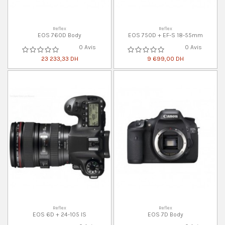
Reflex
Reflex
EOS 760D Body
EOS 750D + EF-S 18-55mm
0 Avis
0 Avis
23 233,33 DH
9 699,00 DH
Reflex
Reflex
EOS 6D + 24-105 IS
EOS 7D Body