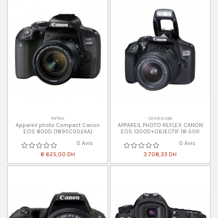
Reflex
Caméscope
Appareil photo Compact Canon
APPAREIL PHOTO REFLEX CANON
EOS 800D (1895C002AA)
EOS 1300D+OBJECTIF 18-55III
0 Avis
0 Avis
8 625,00 DH
3 708,33 DH