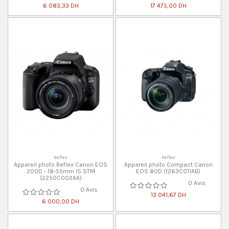
6 083,33 DH
17 475,00 DH
Reflex
Reflex
Appareil photo Reflex Canon EOS
Appareil photo Compact Canon
200D - 18-55mm IS STM
EOS 80D (1263C011AB)
(2250C002AA)
0 Avis
0 Avis
13 041,67 DH
6 000,00 DH