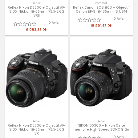
Reflex
Compact
Reflex Nikon D3300 + Objectif AF-
Reflex Canon EOS 80D + Objectif
S DX Nikkor 18-55mm f/3.5-5.6G
Canon EF-S 18-135mm IS USM
VRII
0 Avis
0 Avis
18 991,67 DH
6 083,33 DH
Reflex
Reflex
Reflex Nikon D5300 + Objectif AF-
NIKON D5300 + Nikon Carte
S DX Nikkor 18-55mm f/3.5-5.6G
mémoire High Speed SDHC 8 Go
VR
0 Avis