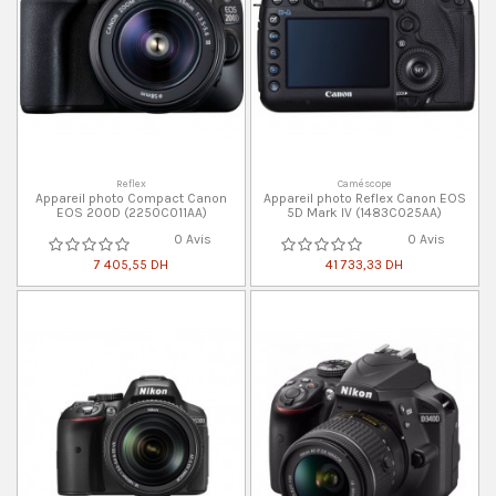
Reflex
Caméscope
Appareil photo Compact Canon
Appareil photo Reflex Canon EOS
EOS 200D (2250C011AA)
5D Mark IV (1483C025AA)
0 Avis
0 Avis
7 405,55 DH
41 733,33 DH