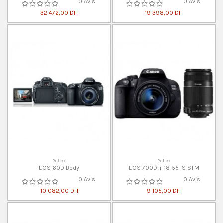
0 Avis
0 Avis
32 472,00 DH
19 398,00 DH
Reflex
Reflex
EOS 60D Body
EOS 700D + 18-55 IS STM
0 Avis
0 Avis
10 082,00 DH
9 105,00 DH