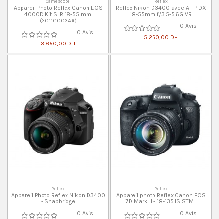
Caméscope
Reflex
Appareil Photo Reflex Canon EOS
Reflex Nikon D3400 avec AF-P DX
4000D Kit SLR 18-55 mm
18-55mm f/3.5-5.6G VR
(3011C003AA)
0 Avis
0 Avis
5 250,00 DH
3 850,00 DH
Reflex
Reflex
Appareil Photo Reflex Nikon D3400
Appareil photo Reflex Canon EOS
- Snapbridge
7D Mark II - 18-135 IS STM...
0 Avis
0 Avis