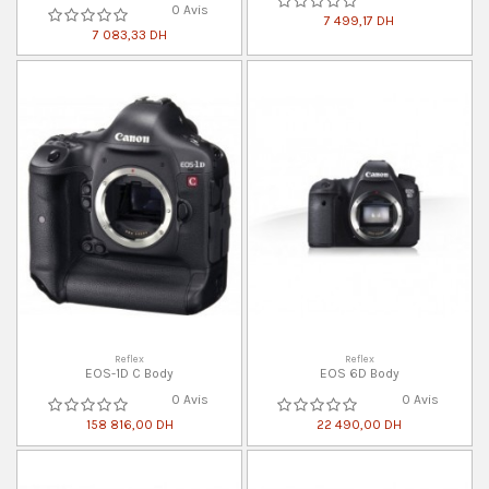
0 Avis
7 499,17 DH
7 083,33 DH
Reflex
Reflex
EOS-1D C Body
EOS 6D Body
0 Avis
0 Avis
158 816,00 DH
22 490,00 DH