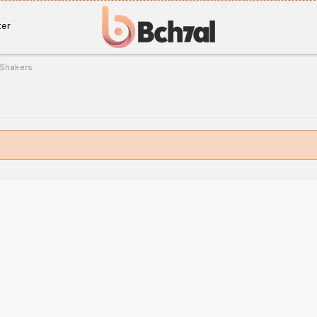
er
t Shakers