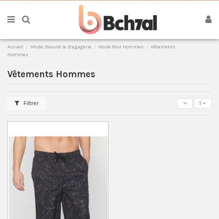
Accueil
Mode, Beauté & Bagagerie
Mode Pour Hommes
Vêtements
Hommes
Vêtements Hommes
Filtrer
1