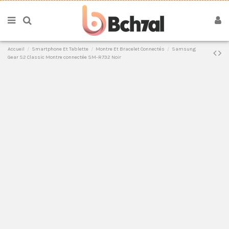
Accueil
Smartphone Et Tablette
Montre Et Bracelet Connectés
Samsung
Gear S2 Classic Montre connectée SM-R732 Noir