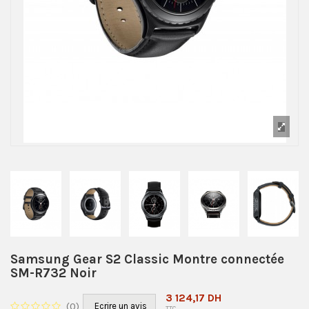
Samsung Gear S2 Classic Montre connectée
SM-R732 Noir
3 124,17 DH
(
0
)
Ecrire un avis
TTC