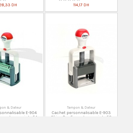
28,33 DH
114,17 DH
pon & Dateur
Tampon & Dateur
sonnalisable E-904
Cachet personnalisable E-903
Format empreinte 54
Shiny Pro Format empreinte 50
mm x 25...
mm x 30...
0 Avis
0 Avis