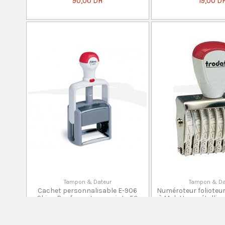
90,00 DH
19,00 D
Tampon & Dateur
Tampon & Da
Cachet personnalisable E-906
Numéroteur folioteu
Shiny Pro format empreinte 56
à Molettes métalliqu
mm x 33...
0 Avis
104,17 D