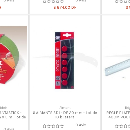
0 Avis
0 Avis
H
3 874,00 DH
3 
idoir
Aimant
Règ
ANTASTICK -
6 AIMANTS SDI - DE 20 mm - Lot de
REGLE PLATE
 5 m - lot de
10 blisters
40CM POCH 
0 Avis
0 Avis