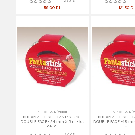
0 Avis
59,00 DH
121,50 D
Adhésif & Dévidoir
Adhésif & Dév
RUBAN ADHÉSIF - FANTASTICK -
RUBAN ADHÉSIF - F
DOUBLE FACE - 24 mm X 5 m - lot
DOUBLE FACE -48 mm X
de 12...
6...
0 Avis