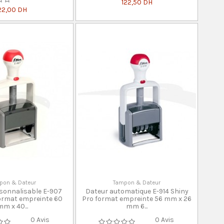
122,50 DH
22,00 DH
pon & Dateur
Tampon & Dateur
sonnalisable E-907
Dateur automatique E-914 Shiny
format empreinte 60
Pro format empreinte 56 mm x 26
m x 40...
mm 6...
0 Avis
0 Avis