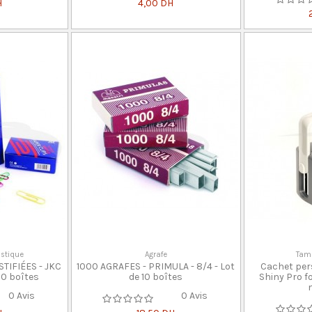
H
4,00 DH
astique
Agrafe
Tam
TIFIÉES - JKC
1000 AGRAFES - PRIMULA - 8/4 - Lot
Cachet per
 10 boîtes
de 10 boîtes
Shiny Pro 
m
0 Avis
0 Avis