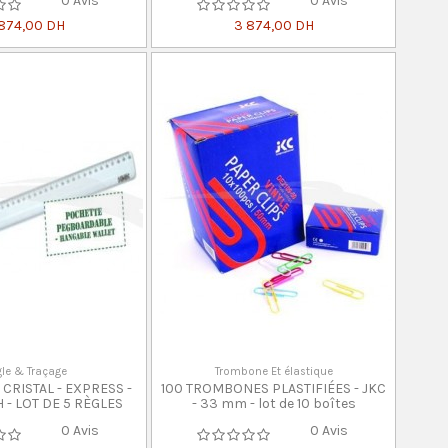
0 Avis
0 Avis
874,00 DH
3 874,00 DH
le & Traçage
Trombone Et élastique
 CRISTAL - EXPRESS -
100 TROMBONES PLASTIFIÉES - JKC
- LOT DE 5 RÈGLES
- 33 mm - lot de 10 boîtes
0 Avis
0 Avis