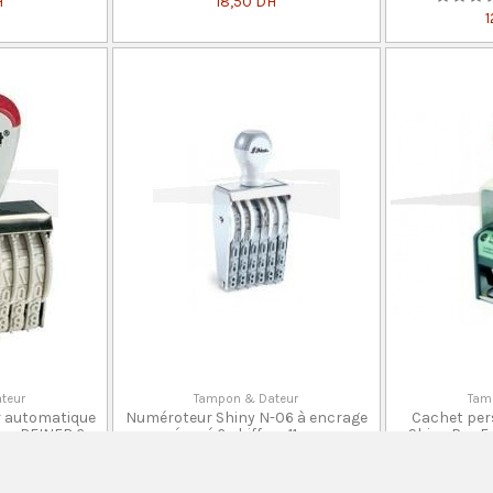
H
18,50 DH
1
teur
Tampon & Dateur
Tam
r automatique
Numéroteur Shiny N-06 à encrage
Cachet per
es REINER 6...
séparé 6 chiffres 11 mm
Shiny Pro 
0 Avis
0 Avis
H
100,00 DH