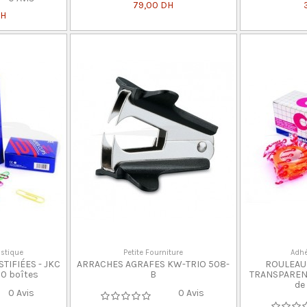
79,00 DH
DH
astique
Petite Fourniture
Adhé
TIFIÉES - JKC
ARRACHES AGRAFES KW-TRIO 508-
ROULEAU 
 10 boîtes
B
TRANSPARENT
de
0 Avis
0 Avis