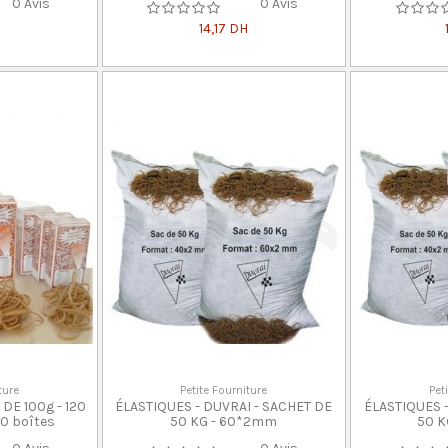
0 Avis
0 Avis
14,17 DH
ture
Petite Fourniture
Pet
DE 100g - 120
ÉLASTIQUES - DUVRAI - SACHET DE
ÉLASTIQUES 
10 boîtes
50 KG - 60*2mm
50 K