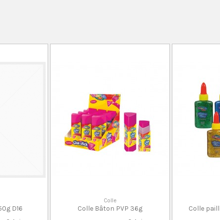
Colle
50g D16
Colle Bâton PVP 36g
Colle pail