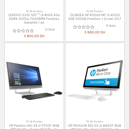
PC De Bureau
PC De Bureau
LENOVO S510 SFF ™ i3-6100 4Go
Z2J82EA HP 400G3 MT i5-6500
DDR4 500Go 7200RPM FreeDos
4GB 500GB FreeDos + Ecran 20,7
Garantie 1 an
0 Avis
0 Avis
5 990,00 DH
3 850,00 DH
PC De Bureau
PC De Bureau
HP Pavilion AIO 24 i7-7700T 8GB
HP PAVILION AIO 23 i5-6400T 8GB