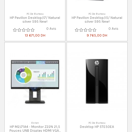
PC De Bureau
PC De Bureau
HP Pavillon Desktop/i7/ Natural
HP Pavillon Desktop/i5/ Natural
silver 595 New!
silver 595 New!
0 Avis
0 Avis
13 671,00 DH
9 765,00 DH
Ecran
PC De Bureau
HP M2J71A4 - Monitor Z22N 21,5
Desktop HP 5TE50EA
Pouces UNB Display HDMI VGA...