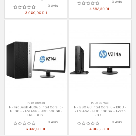
0 Avis
0 Avis
4 582,50 DH
3 060,00 DH
PC De Bureau
PC De Bureau
HP ProDesk 400G5 intel Core i5-
HP 260 G3 intel Core i3-7130U -
8500 - RAM 4GB - HDD 500GB -
RAM 4Go - HDD 500Go + Ecran
FREEDOS...
20.7 -...
0 Avis
0 Avis
6 332,50 DH
4 883,33 DH