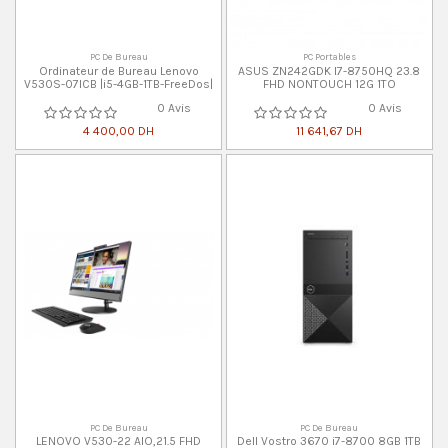
PC De Bureau
PC Portables
Ordinateur de Bureau Lenovo
ASUS ZN242GDK I7-8750HQ 23.8
V530S-07ICB |i5-4GB-1TB-FreeDos|
FHD NONTOUCH 12G 1TO
0 Avis
0 Avis
4 400,00 DH
11 641,67 DH
PC De Bureau
PC De Bureau
LENOVO V530-22 AIO,21.5 FHD
Dell Vostro 3670 i7-8700 8GB 1TB