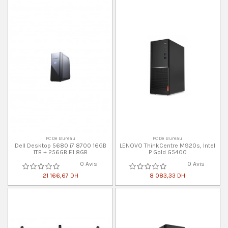
PC De Bureau
PC De Bureau
Dell Desktop 5680 i7 8700 16GB
LENOVO ThinkCentre M920s, Intel
1TB + 256GB E1 8GB
P Gold G5400
0 Avis
0 Avis
21 166,67 DH
8 083,33 DH