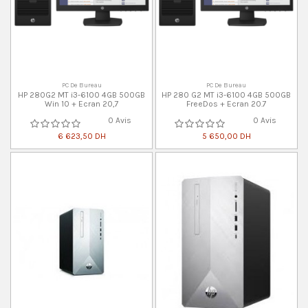
PC De Bureau
PC De Bureau
HP 280G2 MT i3-6100 4GB 500GB
HP 280 G2 MT i3-6100 4GB 500GB
Win 10 + Ecran 20,7
FreeDos + Ecran 20.7
0 Avis
0 Avis
6 623,50 DH
5 650,00 DH