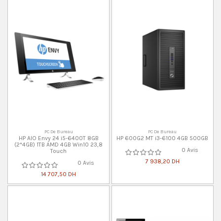
PC De Bureau
PC De Bureau
HP AIO Envy 24 i5-6400T 8GB
HP 600G2 MT i3-6100 4GB 500GB
(2*4GB) 1TB AMD 4GB Win10 23,8
0 Avis
Touch
7 938,20 DH
0 Avis
14 707,50 DH