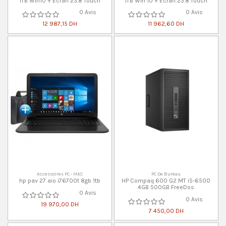
1TB Win10 + Ecran 23.8 Touch
1TB Win 10 + Ecran 23.8 Touch
0 Avis
0 Avis
12 987,15 DH
11 962,60 DH
Accessoires PC - MAC
PC De Bureau
hp pav 27 aio i76700t 8gb 1tb
HP Compaq 600 G2 MT i5-6500
4GB 500GB FreeDos
0 Avis
0 Avis
19 970,00 DH
7 450,00 DH