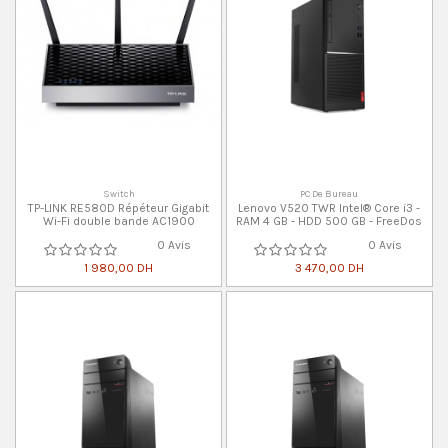
Switch
PC De Bureau
TP-LINK RE580D Répéteur Gigabit
Lenovo V520 TWR Intel® Core i3 -
Wi-Fi double bande AC1900
RAM 4 GB - HDD 500 GB - FreeDos
0 Avis
0 Avis
1 980,00 DH
3 470,00 DH