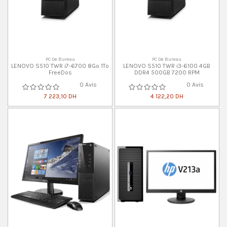
PC De Bureau
PC De Bureau
LENOVO S510 TWR i7-6700 8Go 1To
LENOVO S510 TWR i3-6100 4GB
FreeDos
DDR4 500GB 7200 RPM
0 Avis
0 Avis
7 223,10 DH
4 122,20 DH