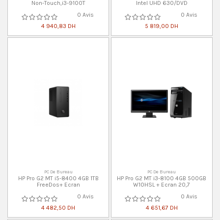
Non-Touch,i3-9100T
Intel UHD 630/DVD
0 Avis
0 Avis
4 940,83 DH
5 819,00 DH
PC De Bureau
PC De Bureau
HP Pro G2 MT i5-8400 4GB 1TB
HP Pro G2 MT i3-8100 4GB 500GB
FreeDos+ Ecran
W10HSL + Ecran 20,7
0 Avis
0 Avis
4 482,50 DH
4 651,67 DH