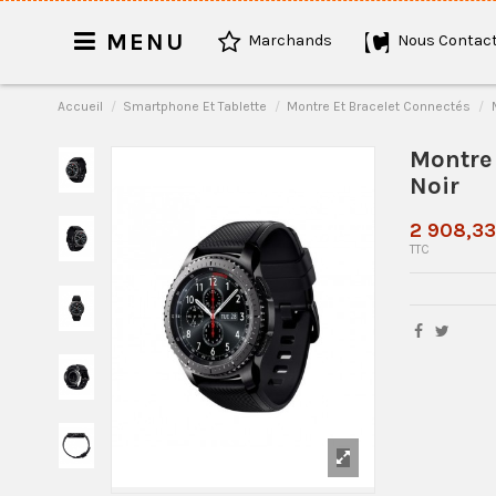
MENU
Marchands
Nous Contact
Accueil
Smartphone Et Tablette
Montre Et Bracelet Connectés
Montre
Noir
2 908,3
TTC