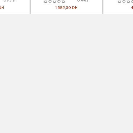
0 Avis
0 Avis
DH
1 582,50 DH