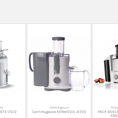
use
Centrifugeuse
Chauf
IETE 173/2
Centrifugeuse KENWOOD JE720
PACK BOSCH
PRE