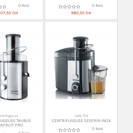
0 Avis
0 Avis
 107,50 DH
982,50 DH
ntrifugeuse
Café, Thé
FUGEUSE TAURUS
CENTRIFUGEUSE SEVERIN INOX
UAFRUIT PRO
0 Avis