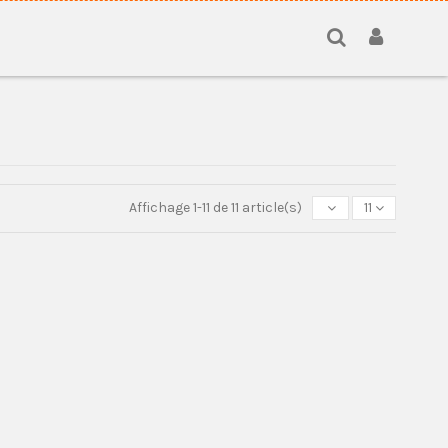
Affichage 1-11 de 11 article(s)
11