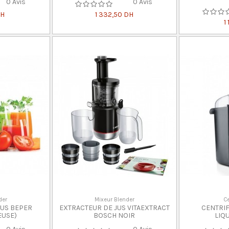
0 Avis
0 Avis
DH
1 332,50 DH
1
der
Mixeur Blender
Ce
JUS BEPER
EXTRACTEUR DE JUS VITAEXTRACT
CENTRI
EUSE)
BOSCH NOIR
LIQ