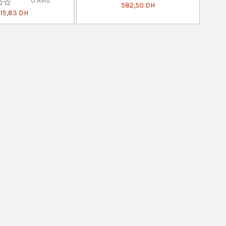
0 Avis
582,50 DH
415,83 DH