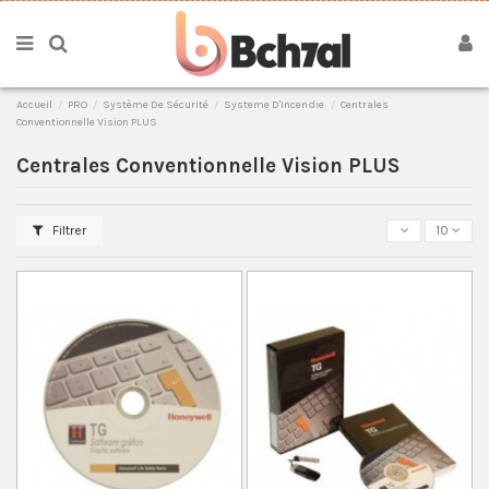
Accueil
PRO
Système De Sécurité
Systeme D'Incendie
Centrales
Conventionnelle Vision PLUS
Centrales Conventionnelle Vision PLUS
Filtrer
10