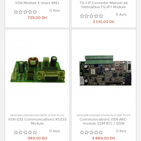
VSN-Module 4 relais 4REL
TG-1-IP Converter Manuel de
l'utilisateur TG-IP-1 Module
0 Avis
0 Avis
739,00 DH
3 010,00 DH
Centrales Conventionnelle Vision PLUS
Centrales Conventionnelle Vision PLUS
VSN-232 Communications RS232
Communications VSN-ARC-
Module
module GSM RTC / GSM
0 Avis
0 Avis
949,00 DH
4 669,00 DH