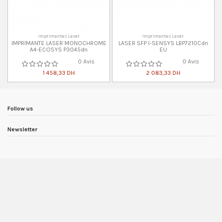
Imprimantes Laser
Imprimantes Laser
IMPRIMANTE LASER MONOCHROME
LASER SFP I-SENSYS LBP7210Cdn
A4-ECOSYS P3045dn
EU
0 Avis
0 Avis
1 458,33 DH
2 083,33 DH
Follow us
Newsletter