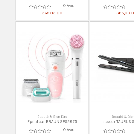
0 Avis
365,83 DH
365,83 
Beauté & Bien Être
Beauté & Bien
Epilateur BRAUN SES5875
Lisseur TAURUS
0 Avis