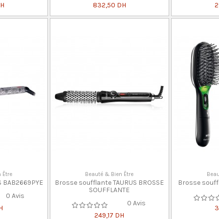
DH
832,50 DH
2
 Être
Beauté & Bien Être
Beau
SS BAB2669PYE
Brosse soufflante TAURUS BROSSE
Brosse souf
SOUFFLANTE
0 Avis
0 Avis
H
3
249,17 DH