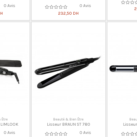
0 Avis
0 Avis
2
DH
232,50 DH
 Être
Beauté & Bien Être
Beau
 SLIMLOOK
Lisseur BRAUN ST 780
Lisseu
0 Avis
0 Avis