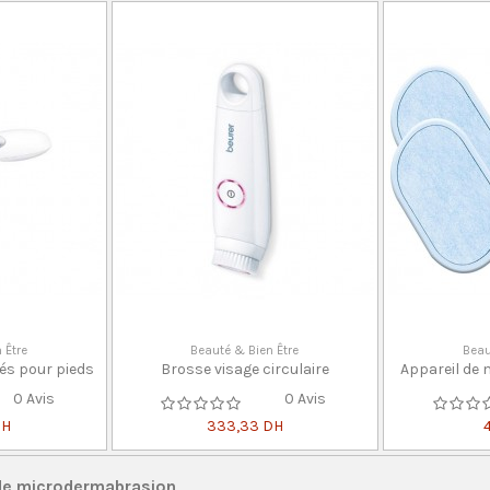
 Être
Beauté & Bien Être
Beau
és pour pieds
Brosse visage circulaire
Appareil de 
0 Avis
0 Avis
DH
333,33 DH
 de microdermabrasion