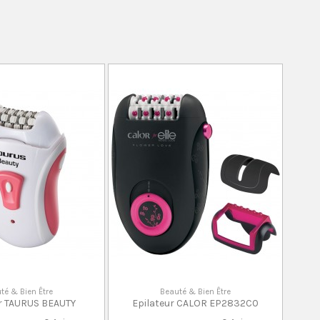
té & Bien Être
Beauté & Bien Être
ur TAURUS BEAUTY
Epilateur CALOR EP2832C0