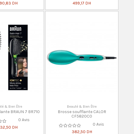
90,83 DH
499,17 DH
té & Bien Être
Beauté & Bien Être
flante BRAUN 7 BR710
Brosse soufflante CALOR
CF5820C0
0 Avis
0 Avis
32,50 DH
382,50 DH