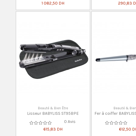
1 082,50 DH
290,83 
Beauté & Bien Être
Beauté & Bien
Lisseur BABYLISS ST95BPE
Fer à coiffer BABYLI
0 Avis
615,83 DH
612,50 D