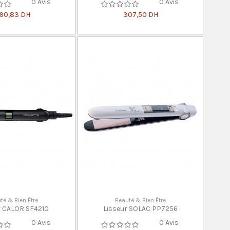
0 Avis
0 Avis
90,83 DH
307,50 DH
té & Bien Être
Beauté & Bien Être
r CALOR SF4210
Lisseur SOLAC PP7256
0 Avis
0 Avis