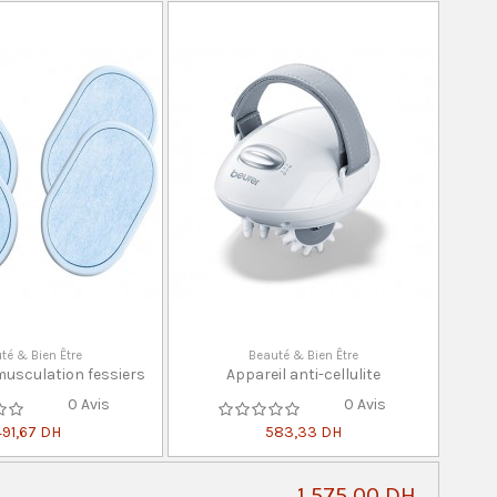
té & Bien Être
Beauté & Bien Être
musculation fessiers
Appareil anti-cellulite
0 Avis
0 Avis
491,67 DH
583,33 DH
1 575,00 DH