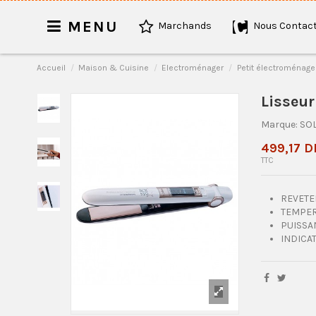
MENU
Marchands
Nous Contact
Accueil
Maison & Cuisine
Electroménager
Petit électroménage
Lisseu
Marque:
SO
499,17 D
TTC
REVETE
TEMPER
PUISSAN
INDICA