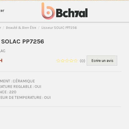
er
r
Beauté & Bien Être
Lisseur SOLAC PP7256
r SOLAC PP7256
LAC
H
(
0
)
Ecrire un avis
MENT : CÉRAMIQUE
ATURE REGLABLE : OUI
CE : 220
TEUR DE TEMPERATURE : OUI