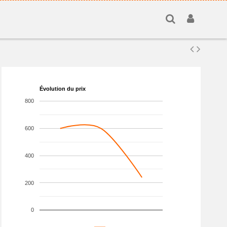
Évolution du prix
800
600
400
200
0