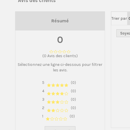
Avis des clients
Trier par
Résumé
Soyez
0
(0 Avis des clients)
Sélectionnez une ligne ci-dessous pour filtrer
les avis.
5
(0)
4
(0)
3
(0)
2
(0)
1
(0)