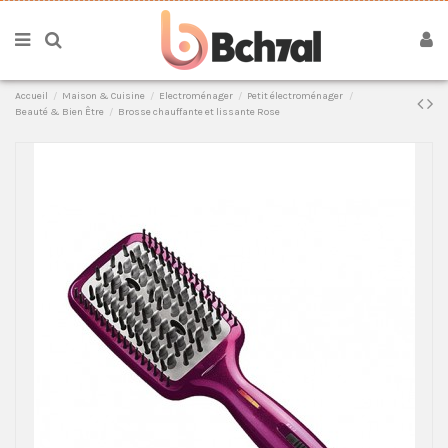
Accueil
Maison & Cuisine
Electroménager
Petit électroménager
Beauté & Bien Être
Brosse chauffante et lissante Rose