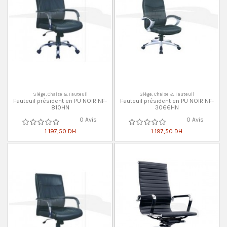
Siège, Chaise & Fauteuil
Siège, Chaise & Fauteuil
Fauteuil président en PU NOIR NF-
Fauteuil président en PU NOIR NF-
810HN
3066HN
0 Avis
0 Avis
1 197,50 DH
1 197,50 DH