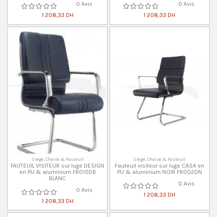
0 Avis
0 Avis
1 208,33 DH
1 208,33 DH
Siège, Chaise & Fauteuil
Siège, Chaise & Fauteuil
FAUTEUIL VISITEUR sur luge DESIGN
Fauteuil visiteur sur luge CASA en
en PU & aluminium FR010DB
PU & aluminium NOIR FR002DN
BLANC
0 Avis
0 Avis
1 208,33 DH
1 208,33 DH