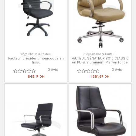
Siège, Chaise & Fauteuil
Siège, Chaise & Fauteuil
Fauteuil président monicoque en
FAUTEUIL SÉNATEUR B015 CLASSIC
tissu
en PU & aluminium Marron foncé
0 Avis
0 Avis
649,17 DH
1 291,67 DH