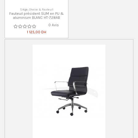
Siège, Chaise & Fauteuil
Fauteuil président SLIM en PU &
aluminium BLANC HT-728AB
0 Avis
1 125,00 DH