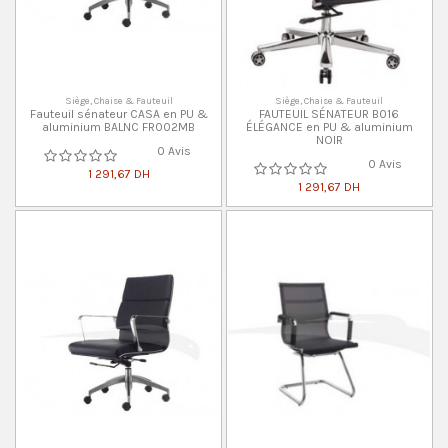
Siège, Chaise & Fauteuil
Siège, Chaise & Fauteuil
Fauteuil sénateur CASA en PU &
FAUTEUIL SÉNATEUR B016
aluminium BALNC FR002MB
ÉLÉGANCE en PU & aluminium
NOIR
0 Avis
0 Avis
1 291,67 DH
1 291,67 DH