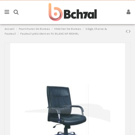
Accueil
Fournitures De Bureau
Mobilier De Bureau
Siège, Chaise &
Fauteuil
Fauteuil président en PU BLANC NF-810HBL