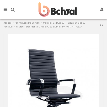
Accueil
Fournitures De Bureau
Mobilier De Bureau
Siège, Chaise &
Fauteuil
Fauteuil président SLIM en PU & aluminium NOIR HT-728AN