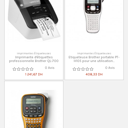
Imprimantes Étiqueteuses
Imprimantes Étiqueteuses
Imprimante d'étiquettes
Etiqueteuse Brother portable PT-
professionnelle Brother QL-700
H105 pour une utilisation...
0 Avis
0 Avis
1 241,67 DH
408,33 DH