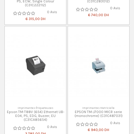
PS, ECW, Single Colour
(C31C283012)
(C31C222112)
0 Avis
0 Avis
6 740,00 DH
6 315,00 DH
Imprimantes Étiqueteuses
Imprimantes Matricielle
Epson TM-T88V (654) Ethernet UB-
EPSON TM-J7000 MICR serie
E04, PS, EDG, Buzzer, EU
(monochrome) (C31C487031)
(C31CA85654)
0 Avis
0 Avis
6 940,00 DH
3 785,00 DH