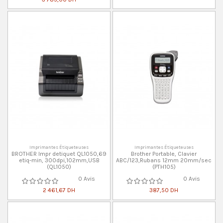
Imprimantes Étiqueteuses
Imprimantes Étiqueteuses
BROTHER Impr detiquet QL1050,69
Brother Portable, Clavier
etiq-min, 300dpi,102mm,USB
ABC/123,Rubans 12mm 20mm/sec
(QL1050)
(PTH105)
0 Avis
0 Avis
2 461,67 DH
387,50 DH