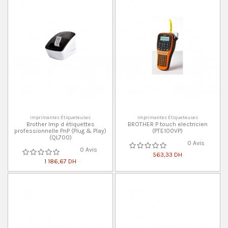
Imprimantes Étiqueteuses
Imprimantes Étiqueteuses
Brother Imp d étiquettes
BROTHER P touch electricien
professionnelle PnP (Plug & Play)
(PTE100VP)
(QL700)
0 Avis
0 Avis
563,33 DH
1 186,67 DH