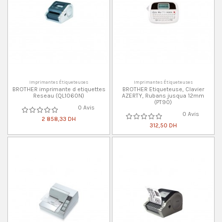
Imprimantes Étiqueteuses
Imprimantes Étiqueteuses
BROTHER imprimante d etiquettes
BROTHER Etiqueteuse, Clavier
Reseau (QL1060N)
AZERTY, Rubans jusqua 12mm
(PT90)
0 Avis
0 Avis
2 858,33 DH
312,50 DH