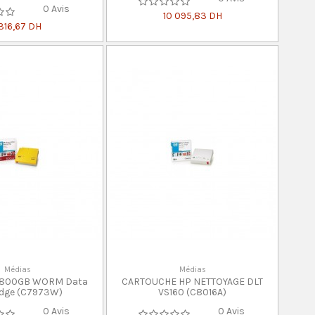
0 Avis
10 095,83 DH
 316,67 DH
Médias
Médias
m 800GB WORM Data
CARTOUCHE HP NETTOYAGE DLT
idge (C7973W)
VS160 (C8016A)
0 Avis
0 Avis