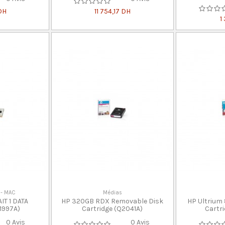
DH
11 754,17 DH
1
 - MAC
Médias
T 1 DATA
HP 320GB RDX Removable Disk
HP Ultriu
1997A)
Cartridge (Q2041A)
Cartr
0 Avis
0 Avis