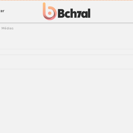
er
Médias