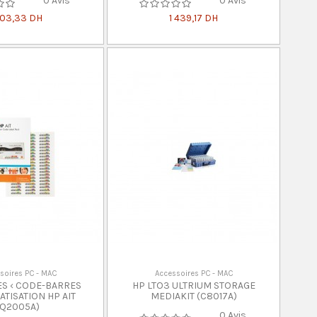
0 Avis
0 Avis
03,33 DH
1 439,17 DH
soires PC - MAC
Accessoires PC - MAC
ES ‹ CODE-BARRES
HP LTO3 ULTRIUM STORAGE
TISATION HP AIT
MEDIAKIT (C8017A)
(Q2005A)
0 Avis