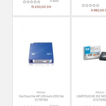
0 Avis
15 230,00 DH
9 960,00
Médias
Médias
Cartouche HP Ultrium 200 Go
CARTOUCHE DE NE
(C7971A)
(C5709A