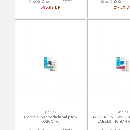
0 Avis
585,83 DH
217,50 D
Médias
Médias
HP dlt IV bar code label pack
HP ULTRIUM-1 PACK 
(Q2004A)
LABELS + 10 BAR 
0 Avis