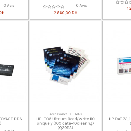
0 Avis
0 Avis
1
 DH
2 860,00 DH
Accessoires PC - MAC
TOYAGE DDS
HP LTO5 Ultrium Read/Write 110
HP DAT 72, 
)
uniquely (100 data+10cleanng)
(Q2011A)