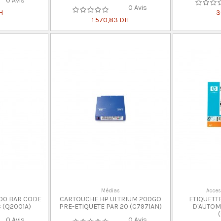
0 Avis
0 Avis
H
3
1 570,83 DH
Médias
Acces
100 BAR CODE
CARTOUCHE HP ULTRIUM 200GO
ETIQUETT
C (Q2001A)
PRE-ETIQUETE PAR 20 (C7971AN)
D'AUTOMA
0 Avis
0 Avis