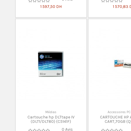
1 597,50 DH
1 570,83 
Médias
Accessoires PC
Cartouche hp DLTtape IV
CARTOUCHE HP AI
(DLT1/DLT80) (C5141F)
CART,70GB (Q
0 Avis