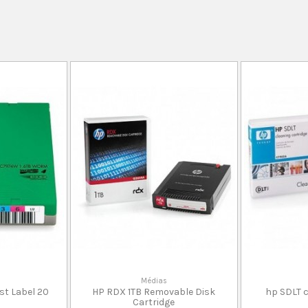
Médias
t Label 20
HP RDX 1TB Removable Disk
hp SDLT c
Cartridge