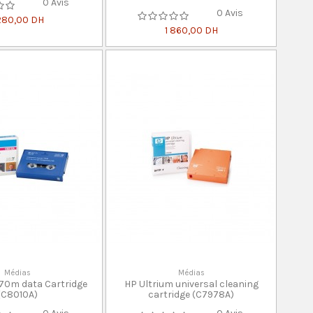
0 Avis
0 Avis
 280,00 DH
1 860,00 DH
Médias
Médias
170m data Cartridge
HP Ultrium universal cleaning
(C8010A)
cartridge (C7978A)