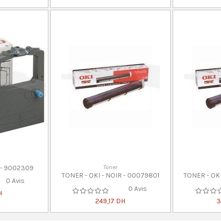
 - 9002309
Toner
TONER - OKI - NOIR - 00079801
TONER - OK
0 Avis
0 Avis
H
249,17 DH
3