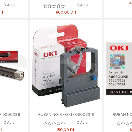
4
0 Avis
0 Avis
DH
600,00 DH
- 09002311
RUBAN NOIR - OKI - 09002316
RUBAN NOI
0 Avis
0 Avis
H
150,00 DH
1