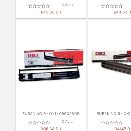
0 Avis
843,33 DH
843,33 
RUBAN NOIR - OKI - 09002308
RUBAN NOIR - OKI 
0 Avis
388,33 DH
341,67 D