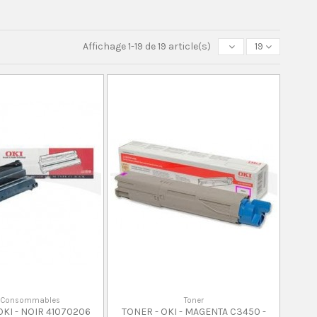
Affichage 1-19 de 19 article(s)
19
s Consommables
Toner
KI - NOIR 41070206
TONER - OKI - MAGENTA C3450 -