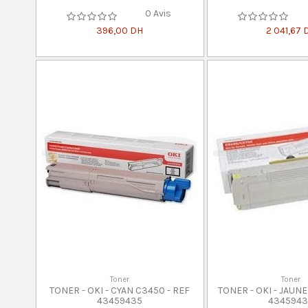
0 Avis
396,00 DH
2 041,67 
Toner
Toner
TONER - OKI - CYAN C3450 - REF
TONER - OKI - JAUNE
43459435
434594