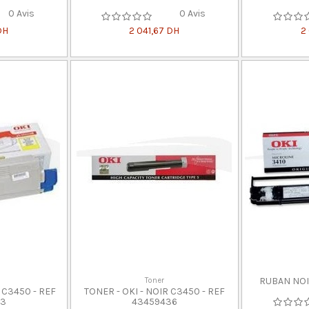
0 Avis
0 Avis
DH
2 041,67 DH
2
RUBAN NOIR
Toner
 C3450 - REF
TONER - OKI - NOIR C3450 - REF
33
43459436