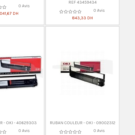
REF 43459434
0 Avis
0 Avis
 041,67 DH
843,33 DH
 - OKI - 40629303
RUBAN COULEUR - OKI - 09002312
0 Avis
0 Avis