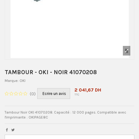
TAMBOUR - OKI - NOIR 41070208
Marque:
OKI
2 041,67 DH
(
0
)
Ecrire un avis
TTC
Tambour Noir OKI 41070208. Capacité : 12 000 pages. Compatible avec
l'imprimante : OKIPAGE8C