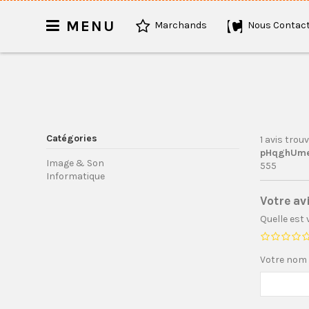
MENU
Marchands
Nous Contact
Catégories
1 avis trou
pHqghUme 
Image & Son
555
Informatique
Votre av
Quelle est
Votre nom