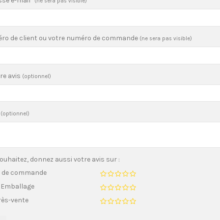
sse e-mail
(ne sera pas visible)
ro de client ou votre numéro de commande
(ne sera pas visible)
tre avis
(optionnel)
(optionnel)
souhaitez, donnez aussi votre avis sur :
s de commande
/ Emballage
rès-vente