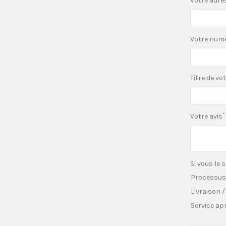
Votre adre
Votre numé
Titre de vo
*
Votre avis
Si vous le 
Processu
Livraison 
Service ap