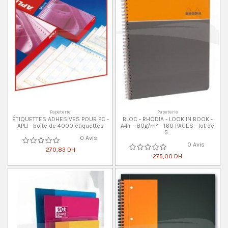
Papeterie
Papeterie
ÉTIQUETTES ADHESIVES POUR PC -
BLOC - RHODIA - LOOK IN BOOK -
APLI - boîte de 4000 étiquettes
A4+ - 80g/m² - 160 PAGES - lot de
5...
0 Avis
0 Avis
270,83 DH
275,00 DH