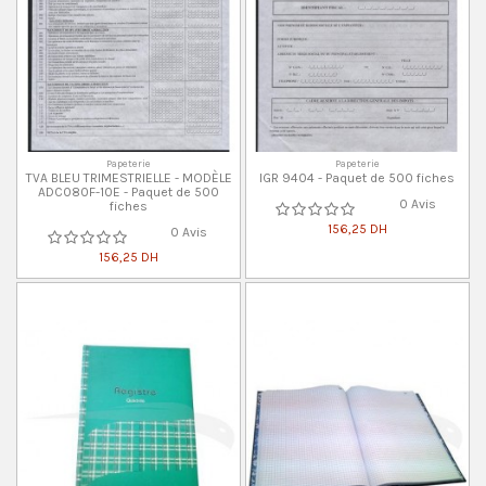
Papeterie
Papeterie
TVA BLEU TRIMESTRIELLE - MODÈLE
IGR 9404 - Paquet de 500 fiches
ADC080F-10E - Paquet de 500
0 Avis
fiches
156,25 DH
0 Avis
156,25 DH