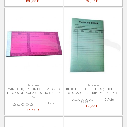
108,33 DH
96,67 DH
Papeterie
Papeterie
MANIFOLDS \" BON POUR \" - AVEC
BLOC DE 100 FEUILLETS \" FICHE DE
TALONS DÉTACHABLES - 10 x 21 cm
STOCK \" - PRE IMPRIMÉES - 13 x...
-...
0 Avis
0 Avis
83,33 DH
95,83 DH