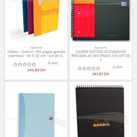
Papeterie
Papeterie
Cahier - Oxford - 140 pages grands
CAHIER OXFORD ACTIVEBOOK
carreaux - 24 X 32 cm - Lot de 5...
INTEGRAL A5 160 PAGES 5/5 LOT DE
5
0 Avis
0 Avis
245,83 DH
241,67 DH