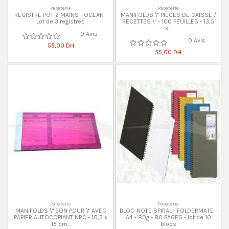
Papeterie
Papeterie
REGISTRE POT 2 MAINS - OCEAN -
MANIFOLDS \" PIÈCES DE CAISSE /
Lot de 3 registres
RECETTES \" - 100 FEUILLES - 13,5
x...
0 Avis
0 Avis
55,00 DH
55,00 DH
Papeterie
Papeterie
MANIFOLDS \" BON POUR \" AVEC
BLOC-NOTE SPIRAL - FOLDERMATE -
PAPIER AUTOCOPIANT NRC - 10,3 x
A4 - 80g - 80 PAGES - lot de 10
15 cm...
blocs