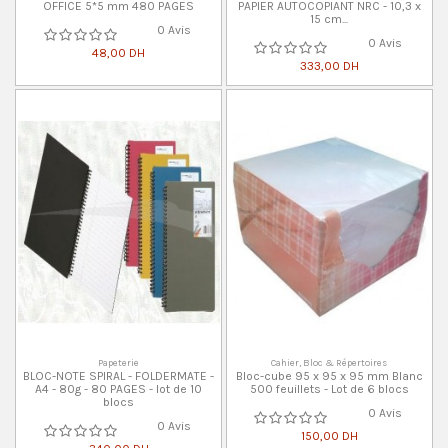
OFFICE 5*5 mm 480 PAGES
PAPIER AUTOCOPIANT NRC - 10,3 x
15 cm...
0 Avis
0 Avis
48,00 DH
333,00 DH
Papeterie
Cahier, Bloc & Répertoires
BLOC-NOTE SPIRAL - FOLDERMATE -
Bloc-cube 95 x 95 x 95 mm Blanc
A4 - 80g - 80 PAGES - lot de 10
500 feuillets - Lot de 6 blocs
blocs
0 Avis
0 Avis
150,00 DH