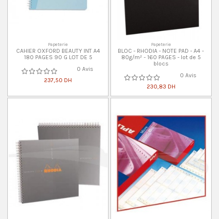
Papeterie
Papeterie
CAHIER OXFORD BEAUTY INT A4
BLOC - RHODIA - NOTE PAD - A4 -
180 PAGES 90 G LOT DE 5
80g/m² - 160 PAGES - lot de 5
blocs
0 Avis
0 Avis
237,50 DH
230,83 DH