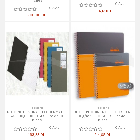
fiches
0 Avis
0 Avis
194,17 DH
200,00 DH
Papeterie
Papeterie
BLOC-NOTE SPIRAL - FOLDERMATE -
BLOC - RHODIA - NOTE BOOK - A4 -
A5 - 80g - 80 PAGES - lot de 10
90g/m² - 180 PAGES - lot de 5
blocs
blocs
0 Avis
0 Avis
193,33 DH
214,58 DH