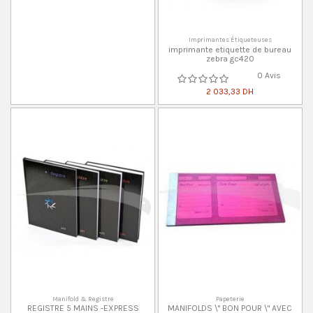
Imprimantes Étiqueteuses
imprimante etiquette de bureau
zebra gc420
0 Avis
2 033,33 DH
Manifold & Registre
Papeterie
REGISTRE 5 MAINS -EXPRESS
MANIFOLDS \" BON POUR \" AVEC