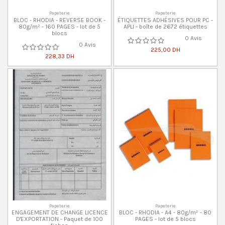
Papeterie
Papeterie
BLOC - RHODIA - REVERSE BOOK -
ÉTIQUETTES ADHÉSIVES POUR PC -
80g/m² - 160 PAGES - lot de 5
APLI - boîte de 2672 étiquettes
blocs
0 Avis
0 Avis
225,00 DH
228,33 DH
Papeterie
Papeterie
ENGAGEMENT DE CHANGE LICENCE
BLOC - RHODIA - A4 - 80g/m² - 80
D'EXPORTATION - Paquet de 100
PAGES - lot de 5 blocs