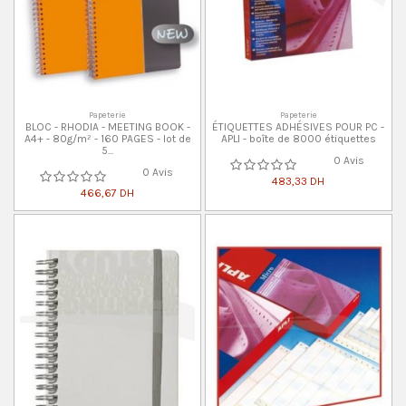
Papeterie
Papeterie
BLOC - RHODIA - MEETING BOOK -
ÉTIQUETTES ADHÉSIVES POUR PC -
A4+ - 80g/m² - 160 PAGES - lot de
APLI - boîte de 8000 étiquettes
5...
0 Avis
0 Avis
483,33 DH
466,67 DH