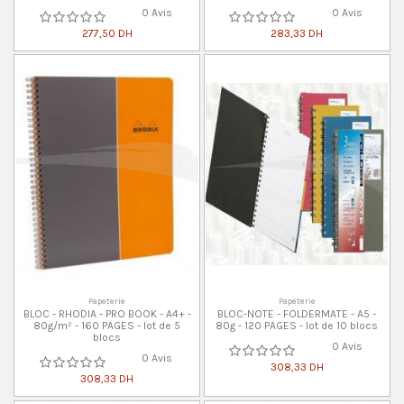
0 Avis
0 Avis
277,50 DH
283,33 DH
Papeterie
Papeterie
BLOC - RHODIA - PRO BOOK - A4+ -
BLOC-NOTE - FOLDERMATE - A5 -
80g/m² - 160 PAGES - lot de 5
80g - 120 PAGES - lot de 10 blocs
blocs
0 Avis
0 Avis
308,33 DH
308,33 DH