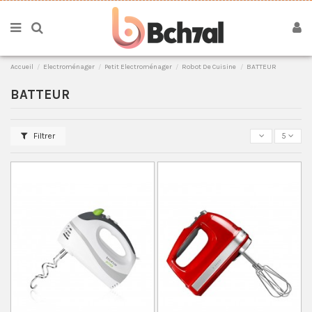
Accueil
Electroménager
Petit Electroménager
Robot De Cuisine
BATTEUR
BATTEUR
Filtrer
5