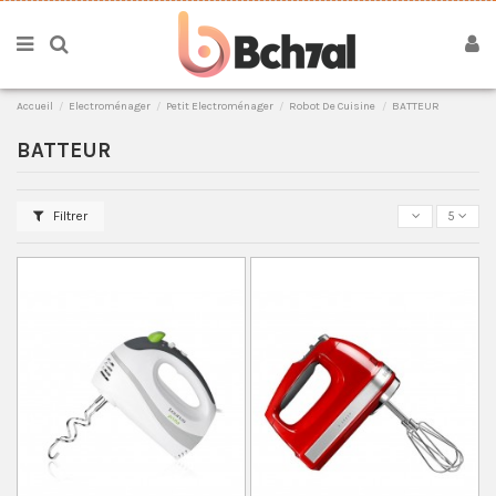
Accueil
Electroménager
Petit Electroménager
Robot De Cuisine
BATTEUR
BATTEUR
Filtrer
5