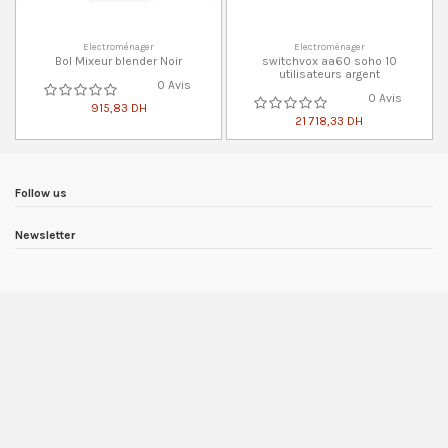
Electroménager
Electroménager
Bol Mixeur blender Noir
switchvox aa60 soho 10
utilisateurs argent
0 Avis
0 Avis
915,83 DH
21 718,33 DH
Follow us
Newsletter