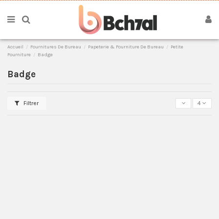
Accueil
Fournitures De Bureau
Papeterie & Fourniture De Bureau
Petite
Fourniture
Badge
Badge
Filtrer
4