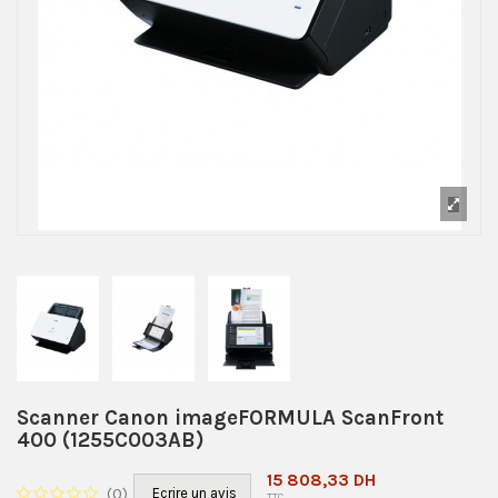
Scanner Canon imageFORMULA ScanFront
400 (1255C003AB)
15 808,33 DH
(
0
)
Ecrire un avis
TTC