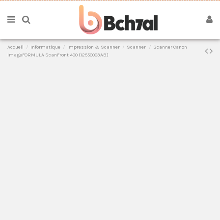
Accueil
Informatique
Impression & Scanner
Scanner
Scanner Canon
imageFORMULA ScanFront 400 (1255C003AB)