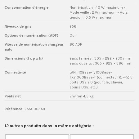
Consommation d'énergie
Numérisation : 40 W maximum -
Mode veille : 2 W maximum - Hors
tension : 0,5 W maximum
Niveaux de gris
256
Options de numérisation (ADF)
Oui
Vitesse de numérisation chargeur
60 ADF
auto
Dimensions (l x p x h)
Bacs fermés : 305 × 282 × 230 mm
Bacs ouverts : 305 × 629 × 366 mm
Connectivité
LAN : 10Base-T/100Base-
TX/1000Base-T (connecteur RJ-45) 3
ports USB 2.0 (pour clé, clavier,
souris USB, etc.)
Poids net
Environ 4,5 kg
Référence
1255C003AB
12 autres produits dans la même catégorie :