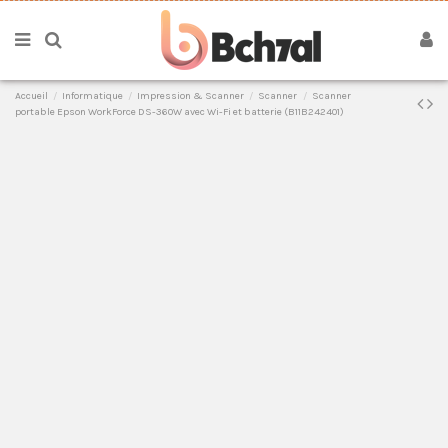
Accueil
Informatique
Impression & Scanner
Scanner
Scanner
portable Epson WorkForce DS-360W avec Wi-Fi et batterie (B11B242401)