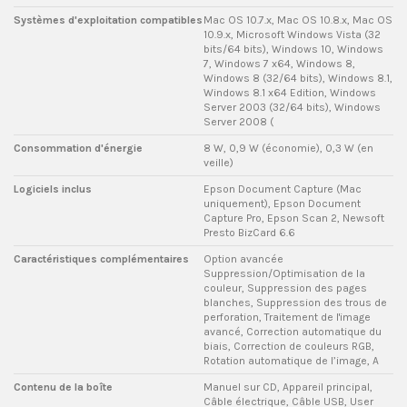
Systèmes d'exploitation compatibles
Mac OS 10.7.x, Mac OS 10.8.x, Mac OS
10.9.x, Microsoft Windows Vista (32
bits/64 bits), Windows 10, Windows
7, Windows 7 x64, Windows 8,
Windows 8 (32/64 bits), Windows 8.1,
Windows 8.1 x64 Edition, Windows
Server 2003 (32/64 bits), Windows
Server 2008 (
Consommation d'énergie
8 W, 0,9 W (économie), 0,3 W (en
veille)
Logiciels inclus
Epson Document Capture (Mac
uniquement), Epson Document
Capture Pro, Epson Scan 2, Newsoft
Presto BizCard 6.6
Caractéristiques complémentaires
Option avancée
Suppression/Optimisation de la
couleur, Suppression des pages
blanches, Suppression des trous de
perforation, Traitement de l'image
avancé, Correction automatique du
biais, Correction de couleurs RGB,
Rotation automatique de l’image, A
Contenu de la boîte
Manuel sur CD, Appareil principal,
Câble électrique, Câble USB, User