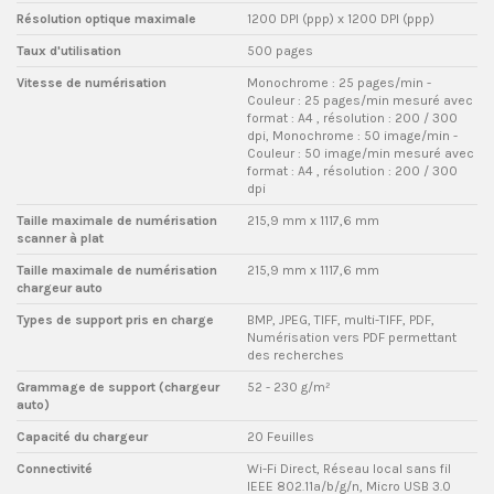
Résolution optique maximale
1200 DPI (ppp) x 1200 DPI (ppp)
Taux d'utilisation
500 pages
Vitesse de numérisation
Monochrome : 25 pages/min -
Couleur : 25 pages/min mesuré avec
format : A4 , résolution : 200 / 300
dpi, Monochrome : 50 image/min -
Couleur : 50 image/min mesuré avec
format : A4 , résolution : 200 / 300
dpi
Taille maximale de numérisation
215,9 mm x 1117,6 mm
scanner à plat
Taille maximale de numérisation
215,9 mm x 1117,6 mm
chargeur auto
Types de support pris en charge
BMP, JPEG, TIFF, multi-TIFF, PDF,
Numérisation vers PDF permettant
des recherches
Grammage de support (chargeur
52 - 230 g/m²
auto)
Capacité du chargeur
20 Feuilles
Connectivité
Wi-Fi Direct, Réseau local sans fil
IEEE 802.11a/b/g/n, Micro USB 3.0