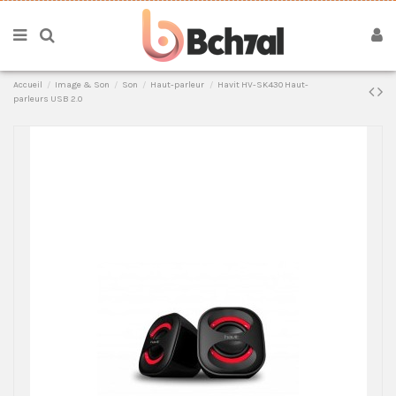
Accueil
Image & Son
Son
Haut-parleur
Havit HV-SK430 Haut-
parleurs USB 2.0