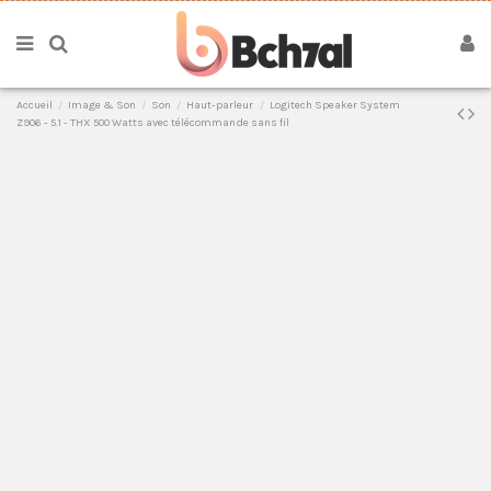
Accueil
Image & Son
Son
Haut-parleur
Logitech Speaker System
Z906 - 5.1 - THX 500 Watts avec télécommande sans fil