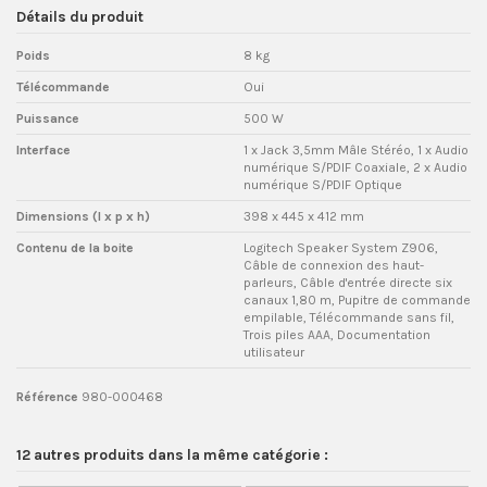
Détails du produit
Poids
8 kg
Télécommande
Oui
Puissance
500 W
Interface
1 x Jack 3,5mm Mâle Stéréo, 1 x Audio
numérique S/PDIF Coaxiale, 2 x Audio
numérique S/PDIF Optique
Dimensions (l x p x h)
398 x 445 x 412 mm
Contenu de la boite
Logitech Speaker System Z906,
Câble de connexion des haut-
parleurs, Câble d'entrée directe six
canaux 1,80 m, Pupitre de commande
empilable, Télécommande sans fil,
Trois piles AAA, Documentation
utilisateur
Référence
980-000468
12 autres produits dans la même catégorie :