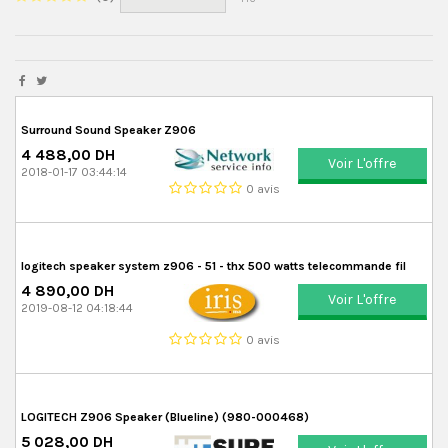
Surround Sound Speaker Z906
4 488,00 DH
Voir L'offre
2018-01-17 03:44:14
0 avis
logitech speaker system z906 - 51 - thx 500 watts telecommande fil
4 890,00 DH
Voir L'offre
2019-08-12 04:18:44
0 avis
LOGITECH Z906 Speaker (Blueline) (980-000468)
5 028,00 DH