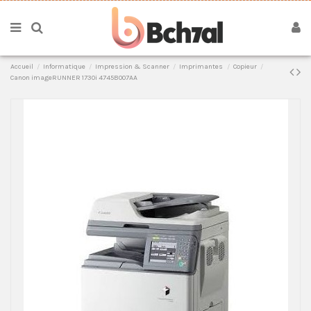
Accueil
Informatique
Impression & Scanner
Imprimantes
Copieur
Canon imageRUNNER 1730i 4745B007AA