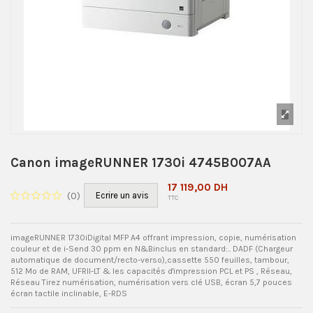
Canon imageRUNNER 1730i 4745B007AA
17 119,00 DH
(
0
)
Ecrire un avis
TTC
imageRUNNER 1730iDigital MFP A4 offrant impression, copie, numérisation
couleur et de i-Send 30 ppm en N&Binclus en standard:.. DADF (Chargeur
automatique de document/recto-verso),cassette 550 feuilles, tambour,
512 Mo de RAM, UFRII-LT & les capacités d'impression PCL et PS , Réseau,
Réseau Tirez numérisation, numérisation vers clé USB, écran 5,7 pouces
écran tactile inclinable, E-RDS