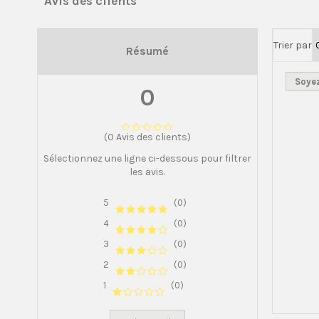
Avis des clients
Trier par
Résumé
Soyez
0
(0 Avis des clients)
Sélectionnez une ligne ci-dessous pour filtrer
les avis.
5
(0)
4
(0)
3
(0)
2
(0)
1
(0)