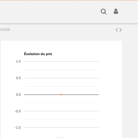
 2202N
Évolution du prix
1.0
0.5
0.0
-0.5
-1.0