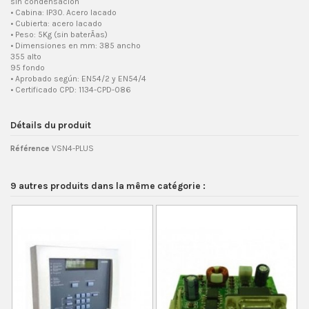
sin condensación
• Cabina: IP30. Acero lacado
• Cubierta: acero lacado
• Peso: 5Kg (sin baterÃ­as)
• Dimensiones en mm: 385 ancho
355 alto
95 fondo
• Aprobado según: EN54/2 y EN54/4
• Certificado CPD: 1134-CPD-086
Détails du produit
Référence
VSN4-PLUS
9 autres produits dans la même catégorie :