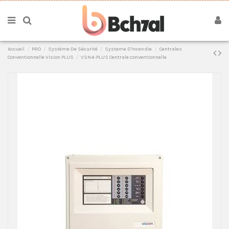
Accueil
PRO
Système De Sécurité
Systeme D'Incendie
Centrales
Conventionnelle Vision PLUS
VSN4-PLUS Centrale conventionnelle