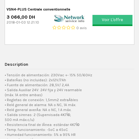
VSN4-PLUS Centrale conventionnelle
3 066,00 DH
Voir L'offre
2018-01-03 12:21:10
0 avis
Description
• Tensión de alimentación: 230Vac +- 15% 50/60Hz
• BaterÃ­as (no incluidas): 2x12V/7Ah
• Fuente de alimentación: 28,5V/ 2,4A
• Salida Auxiliar 24V: 24V fija y 24V rearmable
(máx. 1A entre ambas)
• Regletas de conexión: 1,5mm2 extraÃ­bles
• Relé general de alarma: NA o NC, 1A máx.
• Relé general averÃ­a: NA o NC, 1 A máx.
• Salida sirenas: 2 (Supervisada 4K7Î©,
500 mA máx.c/u)
• Resistencia final de lÃ­nea: estándar 4K7Î©
• Temp. funcionamiento: -5ºC a 45ºC
• Humedad funcionamiento: 5% a 95% HR