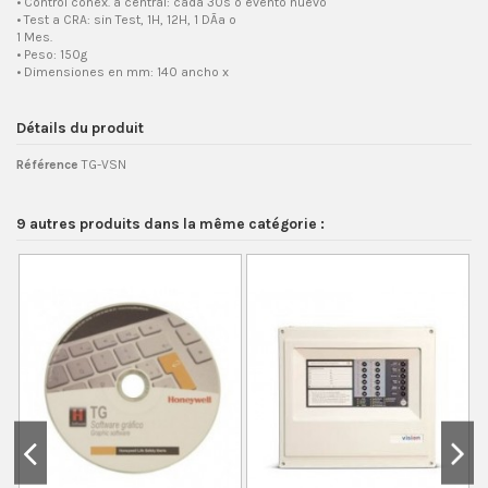
• Control conex. a central: cada 30s o evento nuevo
• Test a CRA: sin Test, 1H, 12H, 1 DÃ­a o
1 Mes.
• Peso: 150g
• Dimensiones en mm: 140 ancho x
Détails du produit
Référence
TG-VSN
9 autres produits dans la même catégorie :