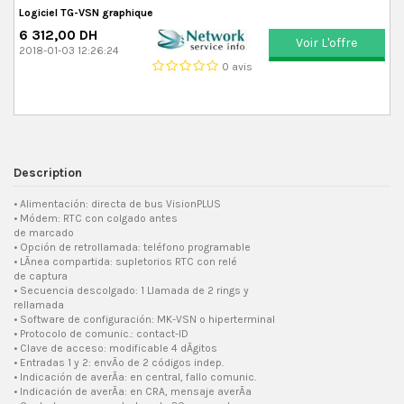
Logiciel TG-VSN graphique
6 312,00 DH
Voir L'offre
2018-01-03 12:26:24
0 avis
Description
• Alimentación: directa de bus VisionPLUS
• Módem: RTC con colgado antes
de marcado
• Opción de retrollamada: teléfono programable
• LÃ­nea compartida: supletorios RTC con relé
de captura
• Secuencia descolgado: 1 Llamada de 2 rings y
rellamada
• Software de configuración: MK-VSN o hiperterminal
• Protocolo de comunic.: contact-ID
• Clave de acceso: modificable 4 dÃ­gitos
• Entradas 1 y 2: envÃ­o de 2 códigos indep.
• Indicación de averÃ­a: en central, fallo comunic.
• Indicación de averÃ­a: en CRA, mensaje averÃ­a