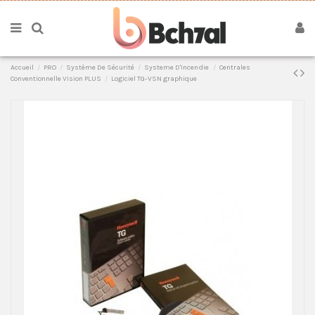
Accueil
PRO
Système De Sécurité
Systeme D'Incendie
Centrales
Conventionnelle Vision PLUS
Logiciel TG-VSN graphique