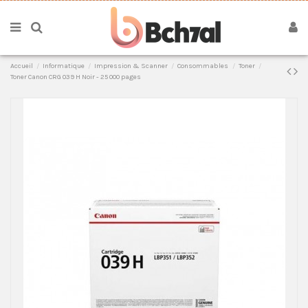
Accueil
Informatique
Impression & Scanner
Consommables
Toner
Toner Canon CRG 039 H Noir - 25 000 pages