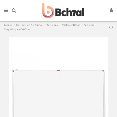
Accueil
Fournitures De Bureau
Tableaux
Tableaux Blanc
Tableau -
Magnétique 45x60cm