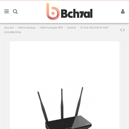
Accueil
Informatique
Informatique PRO
Switch
D-link ROUTEUR WIFI
DIR-816/ENA