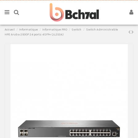
Accueil
Informatique
Informatique PRO
Switch
Switch Administrable
HPE Aruba 2930F 24 ports 4SFP+ (JL253A)