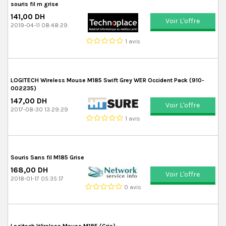
souris fil m grise
141,00 DH
Voir L'offre
2019-04-11 08:48:29
1 avis
LOGITECH Wireless Mouse M185 Swift Grey WER Occident Pack (910-
002235)
147,00 DH
Voir L'offre
2017-08-30 13:29:29
1 avis
Souris Sans fil M185 Grise
168,00 DH
Voir L'offre
2018-01-17 05:35:17
0 avis