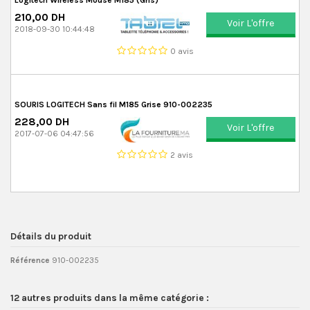
Logitech Wireless Mouse M185 (Gris)
210,00 DH
Voir L'offre
2018-09-30 10:44:48
0 avis
SOURIS LOGITECH Sans fil M185 Grise 910-002235
228,00 DH
Voir L'offre
2017-07-06 04:47:56
2 avis
Détails du produit
Référence
910-002235
12 autres produits dans la même catégorie :