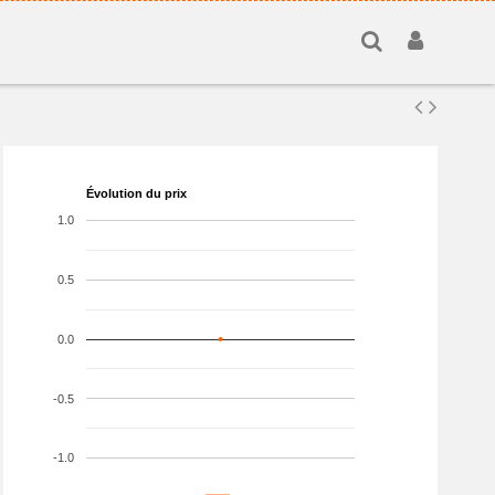
Évolution du prix
1.0
0.5
0.0
-0.5
-1.0