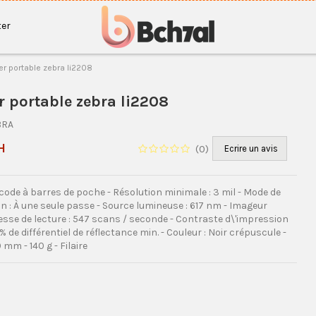
er
r portable zebra li2208
 portable zebra li2208
BRA
H
(
0
)
Ecrire un avis
ode à barres de poche - Résolution minimale : 3 mil - Mode de
 : À une seule passe - Source lumineuse : 617 nm - Imageur
itesse de lecture : 547 scans / seconde - Contraste d\'impression
 % de différentiel de réflectance min. - Couleur : Noir crépuscule -
 mm - 140 g - Filaire