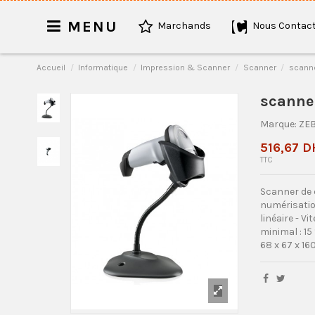
MENU
Marchands
Nous Contact
Accueil
Informatique
Impression & Scanner
Scanner
scanne
scanner
Marque:
ZE
516,67 D
TTC
Scanner de c
numérisation
linéaire - V
minimal : 15
68 x 67 x 160