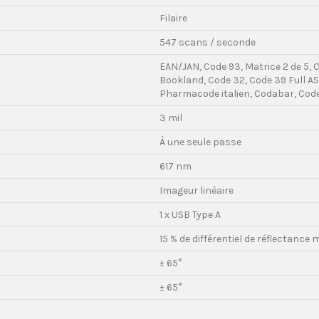
Filaire
547 scans / seconde
EAN/JAN, Code 93, Matrice 2 de 5, 
Bookland, Code 32, Code 39 Full AS
Pharmacode italien, Codabar, Code 
3 mil
À une seule passe
617 nm
Imageur linéaire
1 x USB Type A
15 % de différentiel de réflectance m
± 65°
± 65°